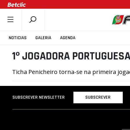
SOBRE A FPB
NOTICIAS
GALERIA
AGENDA
DOCUMENTOS
1º JOGADORA PORTUGUES
ÚLTIMAS
COMPETIÇÕES
Ticha Penicheiro torna-se na primeira jo
ASSOCIAÇÕES
CLUBES
AGENTES
SUBSCREVER
SUBSCREVER NEWSLETTER
AGENDA
SELEÇÕES
MINIBASQUETE