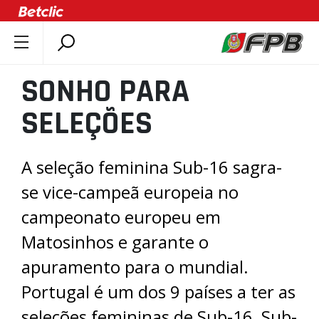
SOBRE A FPB
SONHO PARA
DOCUMENTOS
SELEÇÕES
ÚLTIMAS
COMPETIÇÕES
A seleção feminina Sub-16 sagra-
ASSOCIAÇÕES
se vice-campeã europeia no
CLUBES
campeonato europeu em
AGENTES
Matosinhos e garante o
AGENDA
SELEÇÕES
apuramento para o mundial.
MINIBASQUETE
Portugal é um dos 9 países a ter as
ÁREA TÉCNICA
seleções femininas de Sub-16, Sub-