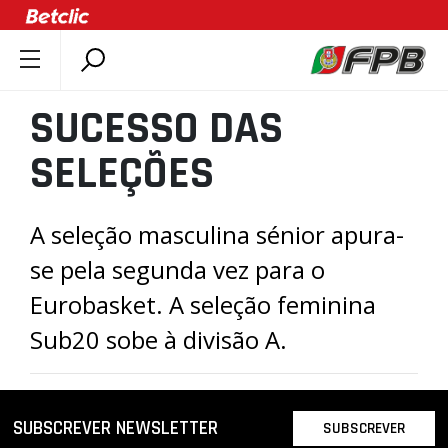
SOBRE A FPB
SUCESSO DAS
DOCUMENTOS
SELEÇÕES
ÚLTIMAS
COMPETIÇÕES
A seleção masculina sénior apura-
ASSOCIAÇÕES
se pela segunda vez para o
CLUBES
Eurobasket. A seleção feminina
AGENTES
Sub20 sobe à divisão A.
AGENDA
SELEÇÕES
MINIBASQUETE
SUBSCREVER NEWSLETTER
SUBSCREVER
ÁREA TÉCNICA