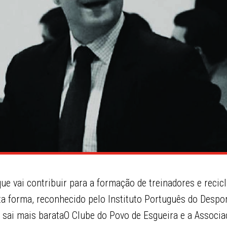
que vai contribuir para a formação de treinadores e reci
ta forma, reconhecido pelo Instituto Português do Despo
a sai mais barataO Clube do Povo de Esgueira e a Associa