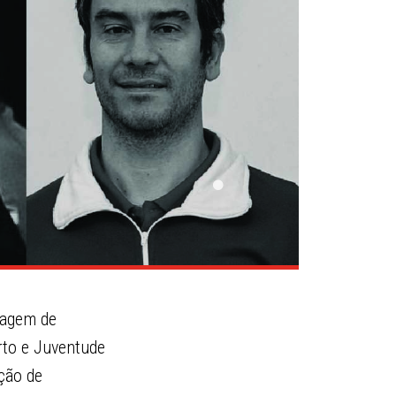
clagem de
rto e Juventude
ção de