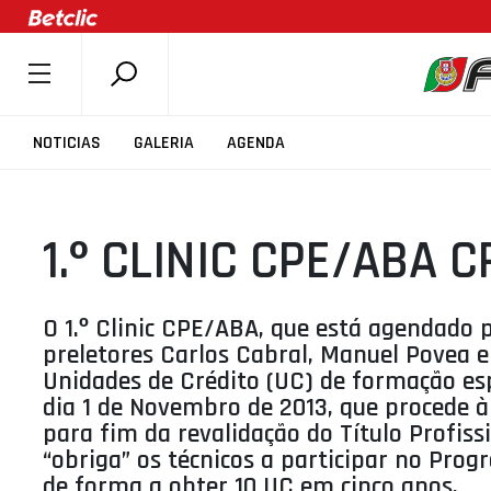
SOBRE A FPB
NOTICIAS
GALERIA
AGENDA
DOCUMENTOS
ÚLTIMAS
1.º CLINIC CPE/ABA 
COMPETIÇÕES
ASSOCIAÇÕES
CLUBES
O 1.º Clinic CPE/ABA, que está agendado
preletores Carlos Cabral, Manuel Povea e 
AGENTES
Unidades de Crédito (UC) de formação espe
AGENDA
dia 1 de Novembro de 2013, que procede 
para fim da revalidação do Título Profiss
SELEÇÕES
“obriga” os técnicos a participar no Pro
MINIBASQUETE
de forma a obter 10 UC em cinco anos.