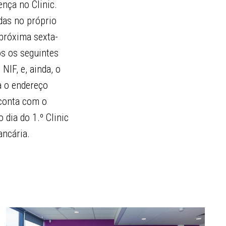
nça no Clinic.
das no próprio
 próxima sexta-
os os seguintes
NIF, e, ainda, o
a o endereço
 conta com o
dia do 1.º Clinic
ancária.