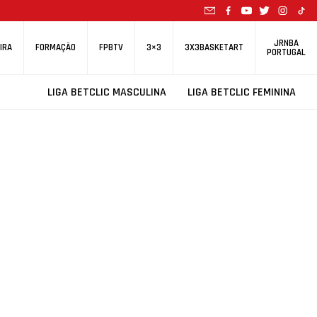
JRNBA
IRA
FORMAÇÃO
FPBTV
3×3
3X3BASKETART
PORTUGAL
LIGA BETCLIC MASCULINA
LIGA BETCLIC FEMININA