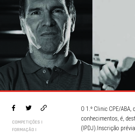
O 1.º Clinic CPE/ABA, 
conhecimentos, é, des
COMPETIÇÕES |
(IPDJ).Inscrição prévi
FORMAÇÃO |