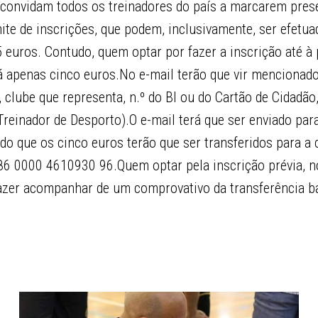
 convidam todos os treinadores do país a marcarem prese
te de inscrições, que podem, inclusivamente, ser efetua
5 euros. Contudo, quem optar por fazer a inscrição até à
ará apenas cinco euros.No e-mail terão que vir mencionad
clube que representa, n.º do BI ou do Cartão de Cidadão, 
Treinador de Desporto).O e-mail terá que ser enviado par
do que os cinco euros terão que ser transferidos para a
6 0000 4610930 96.Quem optar pela inscrição prévia, no 
azer acompanhar de um comprovativo da transferência b