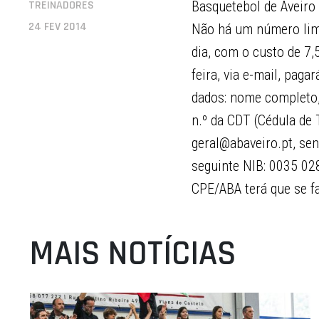
TREINADORES
Basquetebol de Aveiro
24 FEV 2014
Não há um número limi
dia, com o custo de 7,
feira, via e-mail, pag
dados: nome completo, 
n.º da CDT (Cédula de 
geral@abaveiro.pt, sen
seguinte NIB: 0035 028
CPE/ABA terá que se f
MAIS NOTÍCIAS