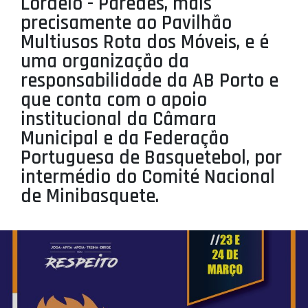
Lordelo - Paredes, mais
PROJETOS
precisamente ao Pavilhão
Multiusos Rota dos Móveis, e é
LIGA BETCLIC MASCULINA
uma organização da
LIGA BETCLIC FEMININA
responsabilidade da AB Porto e
que conta com o apoio
institucional da Câmara
Municipal e da Federação
Portuguesa de Basquetebol, por
intermédio do Comité Nacional
de Minibasquete.