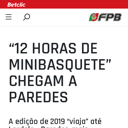
SOBRE A FPB
DOCUMENTOS
“12 HORAS DE
ÚLTIMAS
COMPETIÇÕES
MINIBASQUETE”
ASSOCIAÇÕES
CHEGAM A
CLUBES
AGENTES
PAREDES
AGENDA
SELEÇÕES
MINIBASQUETE
A edição de 2019 “viaja” até
ÁREA TÉCNICA