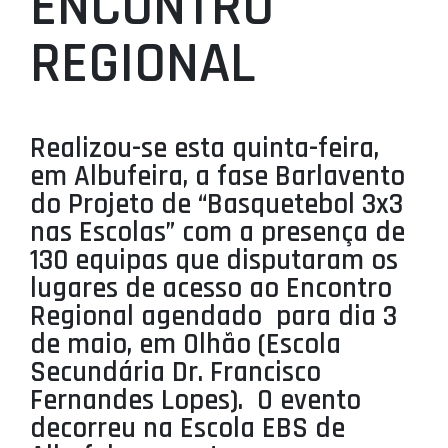
ENCONTRO
PROJETOS
REGIONAL
LIGA BETCLIC MASCULINA
LIGA BETCLIC FEMININA
Realizou-se esta quinta-feira,
em Albufeira, a fase Barlavento
do Projeto de “Basquetebol 3x3
nas Escolas” com a presença de
130 equipas que disputaram os
lugares de acesso ao Encontro
Regional agendado para dia 3
de maio, em Olhão (Escola
Secundária Dr. Francisco
Fernandes Lopes). O evento
decorreu na Escola EBS de