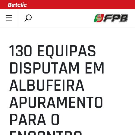
SOBRE A FPB
DOCUMENTOS
130 EQUIPAS
ÚLTIMAS
COMPETIÇÕES
DISPUTAM EM
ASSOCIAÇÕES
ALBUFEIRA
CLUBES
AGENTES
APURAMENTO
AGENDA
SELEÇÕES
PARA O
MINIBASQUETE
ÁREA TÉCNICA