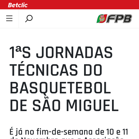
SOBRE A FPB
DOCUMENTOS
1ªS JORNADAS
ÚLTIMAS
COMPETIÇÕES
TÉCNICAS DO
ASSOCIAÇÕES
BASQUETEBOL
CLUBES
AGENTES
DE SÃO MIGUEL
AGENDA
SELEÇÕES
MINIBASQUETE
É já no fim-de-semana de 10 e 11
ÁREA TÉCNICA