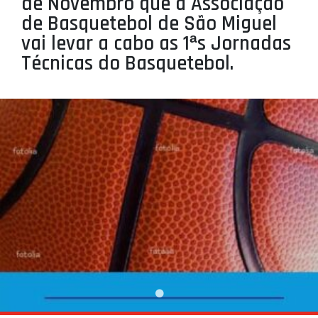
de Novembro que a Associação
PROJETOS
de Basquetebol de São Miguel
vai levar a cabo as 1ªs Jornadas
LIGA BETCLIC MASCULINA
Técnicas do Basquetebol.
LIGA BETCLIC FEMININA