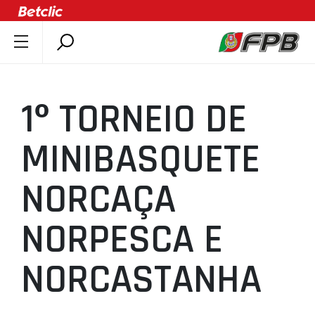
SOBRE A FPB
DOCUMENTOS
1º TORNEIO DE
ÚLTIMAS
COMPETIÇÕES
MINIBASQUETE
ASSOCIAÇÕES
NORCAÇA
CLUBES
AGENTES
NORPESCA E
AGENDA
SELEÇÕES
NORCASTANHA
MINIBASQUETE
ÁREA TÉCNICA