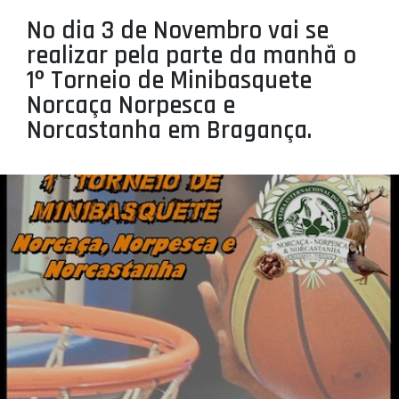
PROJETOS
No dia 3 de Novembro vai se
realizar pela parte da manhã o
LIGA BETCLIC MASCULINA
1º Torneio de Minibasquete
LIGA BETCLIC FEMININA
Norcaça Norpesca e
Norcastanha em Bragança.