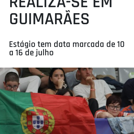
REALIZA-SE EM
PROJETOS
GUIMARÃES
LIGA BETCLIC MASCULINA
LIGA BETCLIC FEMININA
Estágio tem data marcada de 10
a 16 de julho