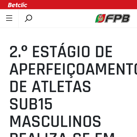
SOBRE A FPB
DOCUMENTOS
2.º ESTÁGIO DE
ÚLTIMAS
COMPETIÇÕES
APERFEIÇOAMENT
ASSOCIAÇÕES
DE ATLETAS
CLUBES
AGENTES
SUB15
AGENDA
SELEÇÕES
MASCULINOS
MINIBASQUETE
ÁREA TÉCNICA