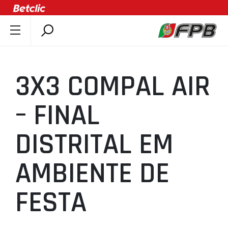
SOBRE A FPB
DOCUMENTOS
3X3 COMPAL AIR
ÚLTIMAS
COMPETIÇÕES
– FINAL
ASSOCIAÇÕES
DISTRITAL EM
CLUBES
AGENTES
AMBIENTE DE
AGENDA
SELEÇÕES
FESTA
MINIBASQUETE
ÁREA TÉCNICA