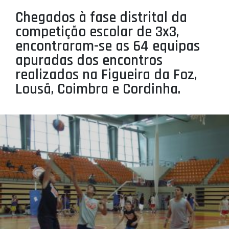
PROJETOS
Chegados à fase distrital da
competição escolar de 3x3,
LIGA BETCLIC MASCULINA
encontraram-se as 64 equipas
LIGA BETCLIC FEMININA
apuradas dos encontros
realizados na Figueira da Foz,
Lousã, Coimbra e Cordinha.