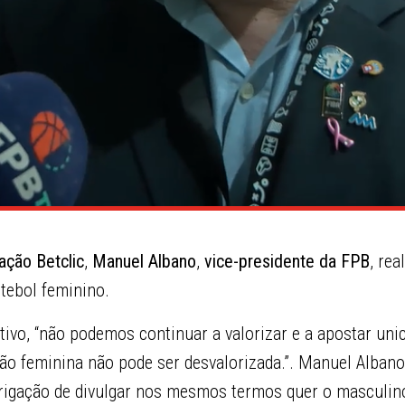
ação Betclic
,
Manuel Albano
,
vice-presidente da FPB
, rea
tebol feminino.
ativo, “não podemos continuar a valorizar e a apostar un
ão feminina não pode ser desvalorizada.”. Manuel Albano
rigação de divulgar nos mesmos termos quer o masculino