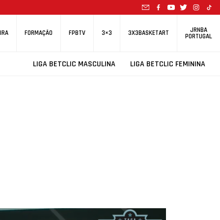
JRNBA
IRA
FORMAÇÃO
FPBTV
3×3
3X3BASKETART
PORTUGAL
LIGA BETCLIC MASCULINA
LIGA BETCLIC FEMININA