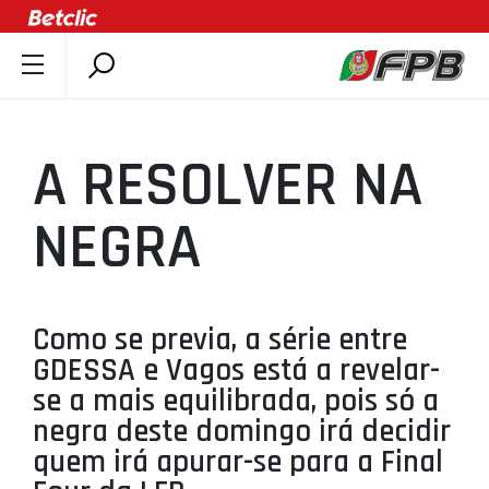
SOBRE A FPB
DOCUMENTOS
A RESOLVER NA
ÚLTIMAS
COMPETIÇÕES
NEGRA
ASSOCIAÇÕES
CLUBES
AGENTES
Como se previa, a série entre
GDESSA e Vagos está a revelar-
AGENDA
se a mais equilibrada, pois só a
SELEÇÕES
negra deste domingo irá decidir
MINIBASQUETE
quem irá apurar-se para a Final
ÁREA TÉCNICA