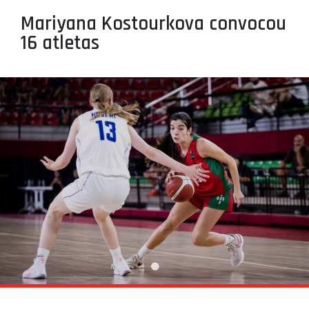
PROJETOS
Mariyana Kostourkova convocou
16 atletas
LIGA BETCLIC MASCULINA
LIGA BETCLIC FEMININA