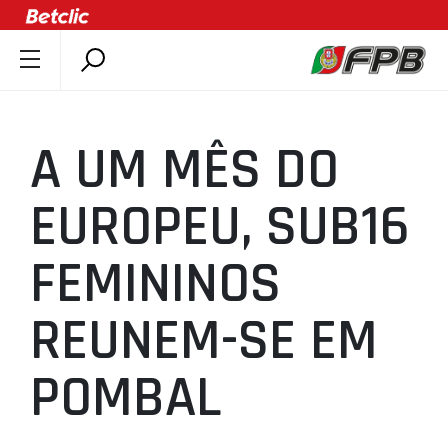
SOBRE A FPB
DOCUMENTOS
A UM MÊS DO
ÚLTIMAS
COMPETIÇÕES
EUROPEU, SUB16
ASSOCIAÇÕES
FEMININOS
CLUBES
AGENTES
REUNEM-SE EM
AGENDA
SELEÇÕES
POMBAL
MINIBASQUETE
ÁREA TÉCNICA