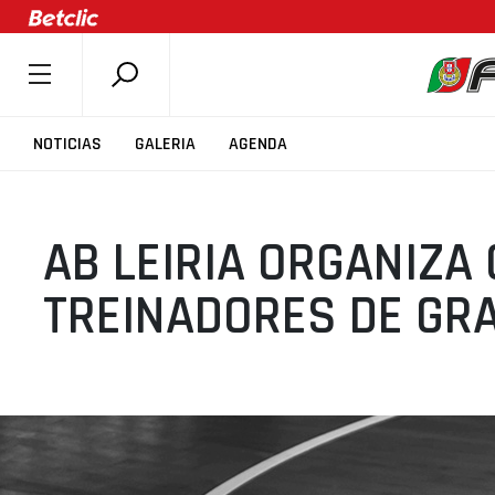
SOBRE A FPB
NOTICIAS
GALERIA
AGENDA
DOCUMENTOS
ÚLTIMAS
AB LEIRIA ORGANIZA
COMPETIÇÕES
ASSOCIAÇÕES
TREINADORES DE GRA
CLUBES
AGENTES
AGENDA
SELEÇÕES
MINIBASQUETE