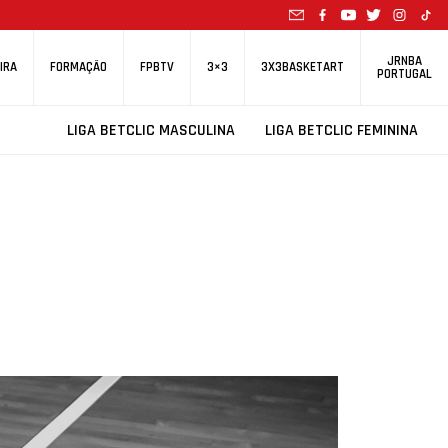
JRNBA
IRA
FORMAÇÃO
FPBTV
3×3
3X3BASKETART
PORTUGAL
LIGA BETCLIC MASCULINA
LIGA BETCLIC FEMININA