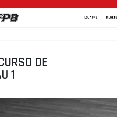
LOJA FPB
BILHETE
 CURSO DE
U 1