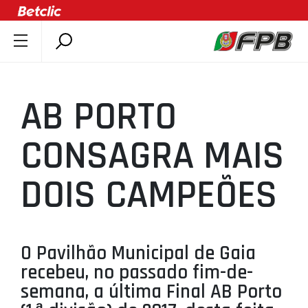
SOBRE A FPB
DOCUMENTOS
AB PORTO
ÚLTIMAS
COMPETIÇÕES
CONSAGRA MAIS
ASSOCIAÇÕES
DOIS CAMPEÕES
CLUBES
AGENTES
AGENDA
O Pavilhão Municipal de Gaia
SELEÇÕES
recebeu, no passado fim-de-
MINIBASQUETE
semana, a última Final AB Porto
ÁREA TÉCNICA