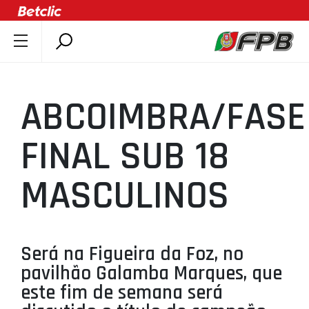
SOBRE A FPB
DOCUMENTOS
ABCOIMBRA/FASE
ÚLTIMAS
COMPETIÇÕES
FINAL SUB 18
ASSOCIAÇÕES
MASCULINOS
CLUBES
AGENTES
AGENDA
Será na Figueira da Foz, no
SELEÇÕES
pavilhão Galamba Marques, que
MINIBASQUETE
este fim de semana será
ÁREA TÉCNICA