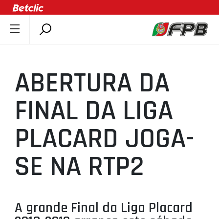
SOBRE A FPB
DOCUMENTOS
ABERTURA DA
ÚLTIMAS
COMPETIÇÕES
FINAL DA LIGA
ASSOCIAÇÕES
PLACARD JOGA-
CLUBES
AGENTES
SE NA RTP2
AGENDA
SELEÇÕES
MINIBASQUETE
A grande Final da Liga Placard
ÁREA TÉCNICA