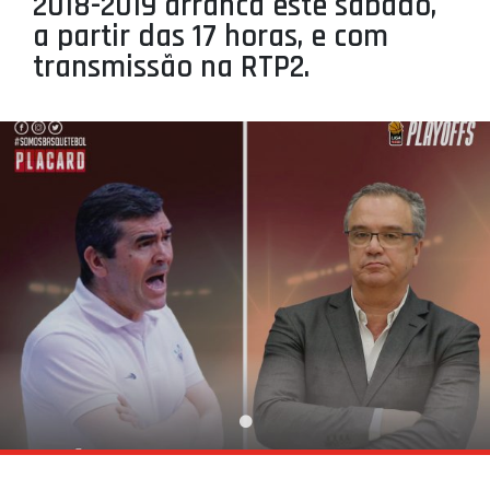
2018-2019 arranca este sábado,
PROJETOS
a partir das 17 horas, e com
transmissão na RTP2.
LIGA BETCLIC MASCULINA
LIGA BETCLIC FEMININA