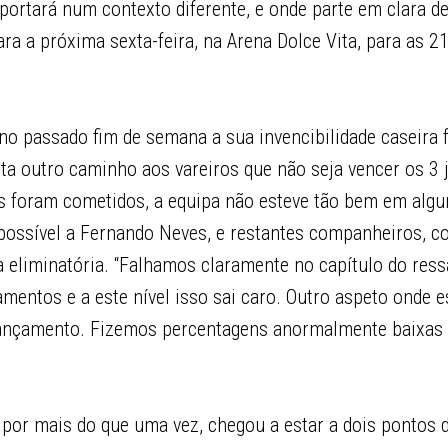
rtará num contexto diferente, e onde parte em clara d
ra a próxima sexta-feira, na Arena Dolce Vita, para as 2
o passado fim de semana a sua invencibilidade caseira f
ta outro caminho aos vareiros que não seja vencer os 3 
ros foram cometidos, a equipa não esteve tão bem em alg
possível a Fernando Neves, e restantes companheiros, co
 eliminatória. “Falhamos claramente no capítulo do ress
entos e a este nível isso sai caro. Outro aspeto onde e
ançamento. Fizemos percentagens anormalmente baixas 
 por mais do que uma vez, chegou a estar a dois pontos d