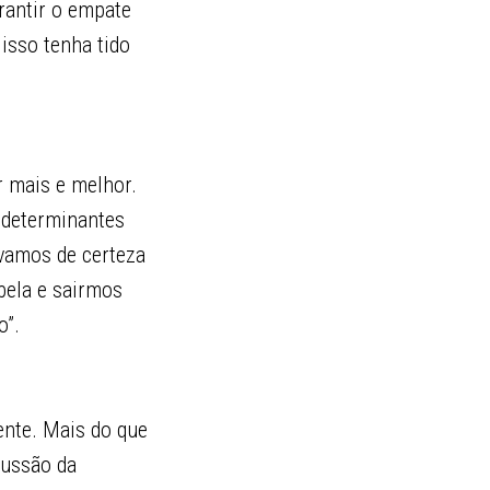
arantir o empate
isso tenha tido
r mais e melhor.
 determinantes
 vamos de certeza
bela e sairmos
o”.
ente. Mais do que
cussão da