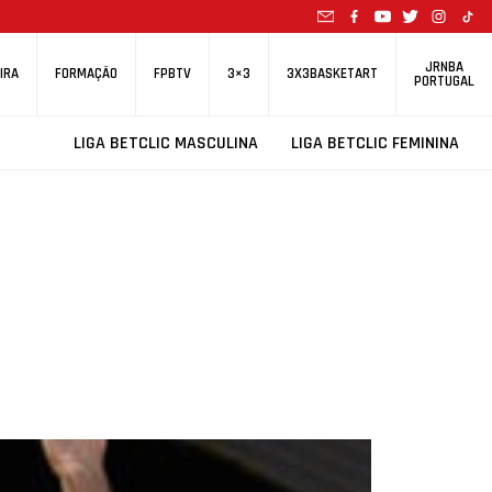
JRNBA
IRA
FORMAÇÃO
FPBTV
3×3
3X3BASKETART
PORTUGAL
LIGA BETCLIC MASCULINA
LIGA BETCLIC FEMININA