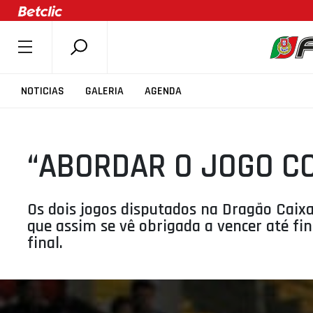
SOBRE A FPB
NOTICIAS
GALERIA
AGENDA
DOCUMENTOS
ÚLTIMAS
“ABORDAR O JOGO C
COMPETIÇÕES
ASSOCIAÇÕES
CLUBES
Os dois jogos disputados na Dragão Caixa
que assim se vê obrigada a vencer até fin
AGENTES
final.
AGENDA
SELEÇÕES
MINIBASQUETE