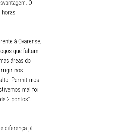
esvantagem. O
1 horas.
rente à Ovarense,
jogos que faltam
umas áreas do
rrigir nos
alto. Permitimos
stivemos mal foi
de 2 pontos”.
e diferença já