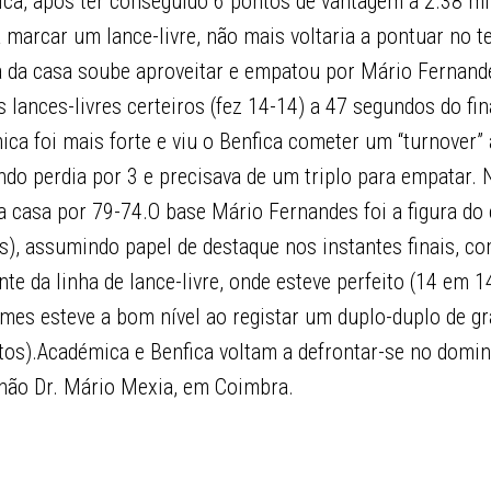
fica, após ter conseguido 6 pontos de vantagem a 2.38 m
 marcar um lance-livre, não mais voltaria a pontuar no 
a da casa soube aproveitar e empatou por Mário Fernand
s lances-livres certeiros (fez 14-14) a 47 segundos do fi
ca foi mais forte e viu o Benfica cometer um “turnover”
ndo perdia por 3 e precisava de um triplo para empatar. 
da casa por 79-74.O base Mário Fernandes foi a figura do
s), assumindo papel de destaque nos instantes finais, c
e da linha de lance-livre, onde esteve perfeito (14 em 1
mes esteve a bom nível ao registar um duplo-duplo de gr
tos).Académica e Benfica voltam a defrontar-se no domin
hão Dr. Mário Mexia, em Coimbra.