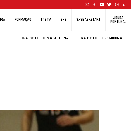
JRNBA
IRA
FORMAÇÃO
FPBTV
3×3
3X3BASKETART
PORTUGAL
LIGA BETCLIC MASCULINA
LIGA BETCLIC FEMININA