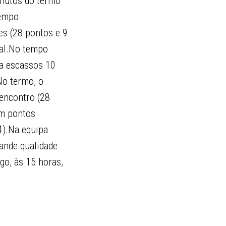
inutos do termo
tempo
es (28 pontos e 9
nal.No tempo
 a escassos 10
No termo, o
 encontro (28
om pontos
4).Na equipa
ande qualidade
go, às 15 horas,