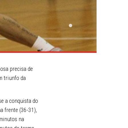
iosa precisa de
m triunfo da
se a conquista do
a frente (36-31),
 minutos na