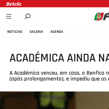
SOBRE A FPB
NOTICIAS
GALERIA
AGENDA
DOCUMENTOS
ÚLTIMAS
ACADÉMICA AINDA N
COMPETIÇÕES
ASSOCIAÇÕES
CLUBES
A Académica venceu, em casa, o Benfica n
(após prolongamento), e impediu que os e
AGENTES
AGENDA
SELEÇÕES
MINIBASQUETE