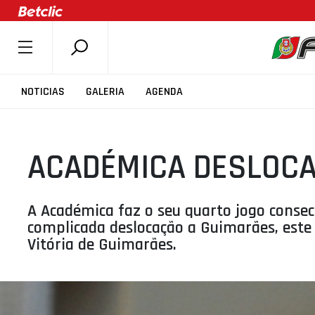
SOBRE A FPB
NOTICIAS
GALERIA
AGENDA
DOCUMENTOS
ÚLTIMAS
ACADÉMICA DESLOCA
COMPETIÇÕES
ASSOCIAÇÕES
CLUBES
A Académica faz o seu quarto jogo consec
complicada deslocação a Guimarães, este 
AGENTES
Vitória de Guimarães.
AGENDA
SELEÇÕES
MINIBASQUETE