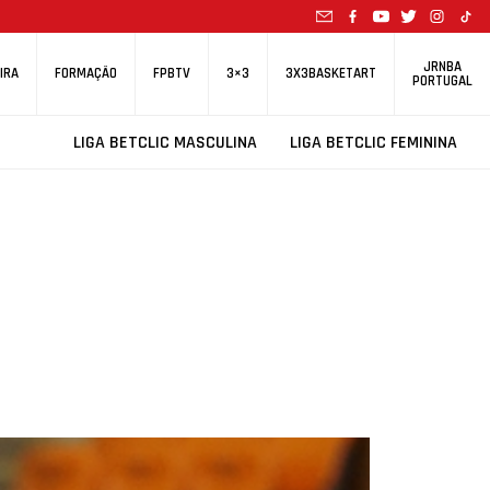
JRNBA
IRA
FORMAÇÃO
FPBTV
3×3
3X3BASKETART
PORTUGAL
LIGA BETCLIC MASCULINA
LIGA BETCLIC FEMININA