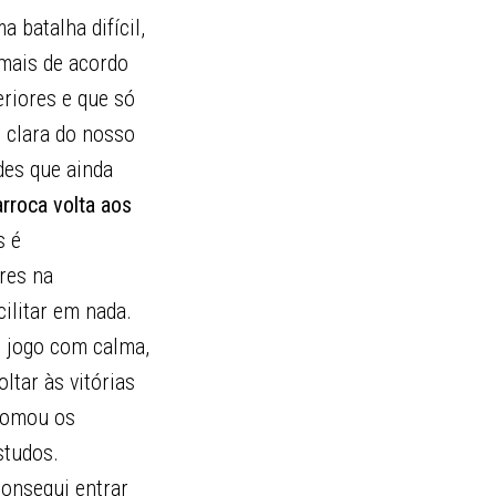
batalha difícil,
mais de acordo
riores e que só
 clara do nosso
des que ainda
rroca volta aos
s é
res na
ilitar em nada.
o jogo com calma,
ltar às vitórias
etomou os
studos.
consegui entrar