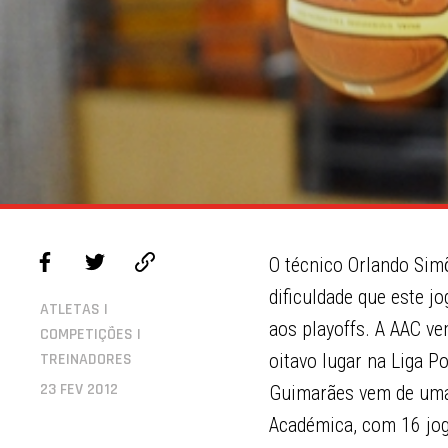
O técnico Orlando Sim
dificuldade que este j
ATLETAS |
aos playoffs. A AAC v
COMPETIÇÕES |
TREINADORES
oitavo lugar na Liga P
23 FEV 2012
Guimarães vem de uma 
Académica, com 16 jogo