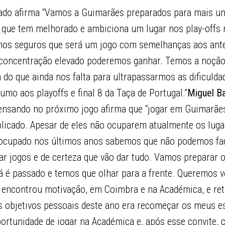
ado afirma “Vamos a Guimarães preparados para mais uma 
 que tem melhorado e ambiciona um lugar nos play-offs 
mos seguros que será um jogo com semelhanças aos ante
 concentração elevado poderemos ganhar. Temos a noção
do que ainda nos falta para ultrapassarmos as dificulda
mo aos playoffs e final 8 da Taça de Portugal.”
Miguel Ba
ensando no próximo jogo afirma que “jogar em Guimarãe
licado. Apesar de eles não ocuparem atualmente os luga
 ocupado nos últimos anos sabemos que não podemos fac
ar jogos e de certeza que vão dar tudo. Vamos preparar 
já é passado e temos que olhar para a frente. Queremos vo
l encontrou motivação, em Coimbra e na Académica, e r
 objetivos pessoais deste ano era recomeçar os meus e
ortunidade de jogar na Académica e, após esse convite, 