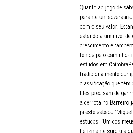
Quanto ao jogo de sáb
perante um adversário
com o seu valor. Esta
estando a um nível de
crescimento e também 
temos pelo caminho- ru
estudos em Coimbra
P
tradicionalmente comp
classificação que têm
Eles precisam de ganh
a derrota no Barreiro 
já este sábado!”Migue
estudos. “Um dos meus
Felizmente surgiu a op