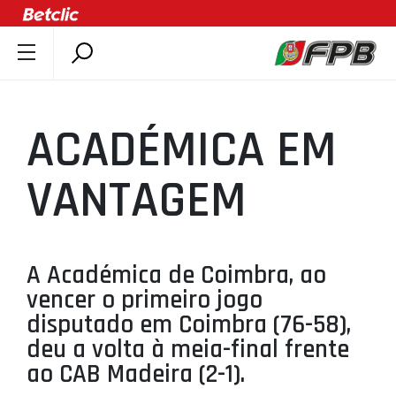
SOBRE A FPB
DOCUMENTOS
ACADÉMICA EM
ÚLTIMAS
COMPETIÇÕES
VANTAGEM
ASSOCIAÇÕES
CLUBES
AGENTES
A Académica de Coimbra, ao
vencer o primeiro jogo
AGENDA
disputado em Coimbra (76-58),
SELEÇÕES
deu a volta à meia-final frente
MINIBASQUETE
ao CAB Madeira (2-1).
ÁREA TÉCNICA