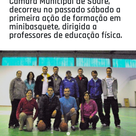
Câmara Municipal de Soure,
PROJETOS
decorreu no passado sábado a
primeira ação de formação em
LIGA BETCLIC MASCULINA
minibasquete, dirigida a
LIGA BETCLIC FEMININA
professores de educação física.