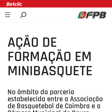
SOBRE A FPB
DOCUMENTOS
AÇÃO DE
ÚLTIMAS
COMPETIÇÕES
FORMAÇÃO EM
ASSOCIAÇÕES
MINIBASQUETE
CLUBES
AGENTES
AGENDA
No âmbito da parceria
SELEÇÕES
estabelecida entre a Associação
MINIBASQUETE
de Basquetebol de Coimbra e a
ÁREA TÉCNICA