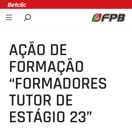
SOBRE A FPB
DOCUMENTOS
AÇÃO DE
ÚLTIMAS
COMPETIÇÕES
FORMAÇÃO
ASSOCIAÇÕES
“FORMADORES
CLUBES
AGENTES
TUTOR DE
AGENDA
SELEÇÕES
ESTÁGIO 23”
MINIBASQUETE
ÁREA TÉCNICA