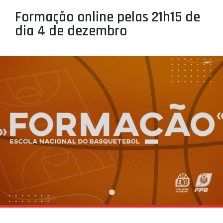
PROJETOS
Formação online pelas 21h15 de
dia 4 de dezembro
LIGA BETCLIC MASCULINA
LIGA BETCLIC FEMININA