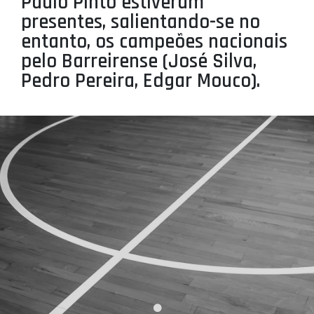
Paulo Pinto estiveram
PROJETOS
presentes, salientando-se no
entanto, os campeões nacionais
LIGA BETCLIC MASCULINA
pelo Barreirense (José Silva,
LIGA BETCLIC FEMININA
Pedro Pereira, Edgar Mouco).