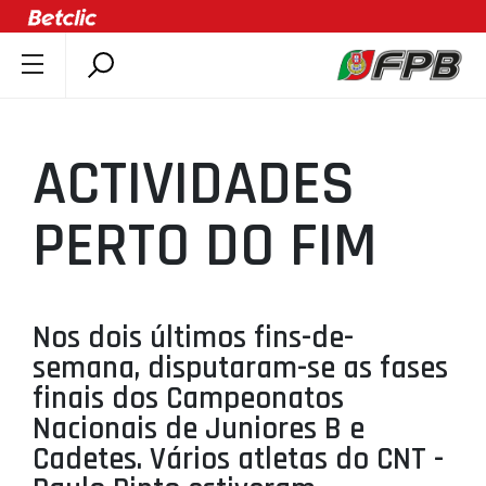
SOBRE A FPB
DOCUMENTOS
ACTIVIDADES
ÚLTIMAS
COMPETIÇÕES
PERTO DO FIM
ASSOCIAÇÕES
CLUBES
AGENTES
Nos dois últimos fins-de-
semana, disputaram-se as fases
AGENDA
finais dos Campeonatos
SELEÇÕES
Nacionais de Juniores B e
MINIBASQUETE
Cadetes. Vários atletas do CNT -
ÁREA TÉCNICA