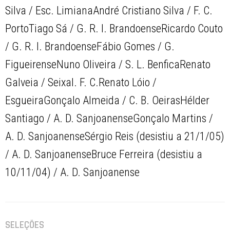
Silva / Esc. LimianaAndré Cristiano Silva / F. C.
PortoTiago Sá / G. R. I. BrandoenseRicardo Couto
/ G. R. I. BrandoenseFábio Gomes / G.
FigueirenseNuno Oliveira / S. L. BenficaRenato
Galveia / Seixal. F. C.Renato Lóio /
EsgueiraGonçalo Almeida / C. B. OeirasHélder
Santiago / A. D. SanjoanenseGonçalo Martins /
A. D. SanjoanenseSérgio Reis (desistiu a 21/1/05)
/ A. D. SanjoanenseBruce Ferreira (desistiu a
10/11/04) / A. D. Sanjoanense
SELEÇÕES