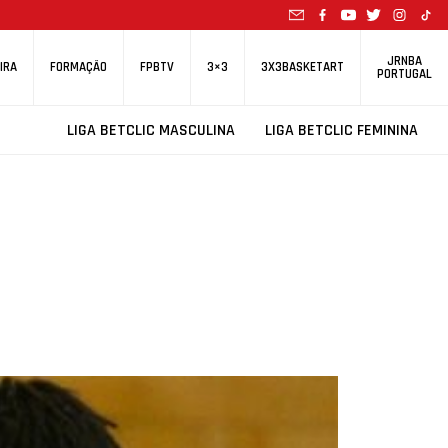
JRNBA
IRA
FORMAÇÃO
FPBTV
3×3
3X3BASKETART
PORTUGAL
LIGA BETCLIC MASCULINA
LIGA BETCLIC FEMININA