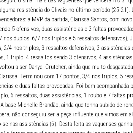
seguiu o sinal mais das vaguenses que venceram o 3º qu
lguma resistência do Olivais no último período (25-21).
vencedoras: a MVP da partida, Clarissa Santos, com novo
endo 5 ofensivos, duas assistências e 3 faltas provocadas
 nos duplos, 6/7 nos triplos e 5 ressaltos defensivos), 
, 2/4 nos triplos, 3 ressaltos defensivos, 3 assistências 
s, 1 triplo, 4 ressaltos sendo 3 ofensivos, 4 assistência
voltou a ser Danyel Crutcher, ainda que muito desgastada
larissa. Terminou com 17 pontos, 3/4 nos triplos, 5 res
tências e duas faltas provocadas. Foi bem acompanhada 
iplo, 6 ressaltos, duas assistências, 1 roubo e 7 faltas 
. A base Michelle Brandão, ainda que tenha subido de re
pera, não conseguiu ser a peça influente que vimos em a
se nas assistências (6). Desta feita as vaguenses ganha