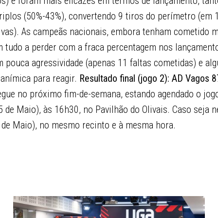
tos) e foram mais eficazes em termos de lançamento, tan
iplos (50%-43%), convertendo 9 tiros do perímetro (em 
tivas). As campeãs nacionais, embora tenham cometido m
am tudo a perder com a fraca percentagem nos lançament
ouca agressividade (apenas 11 faltas cometidas) e alg
 anímica para reagir.
Resultado final (jogo 2): AD Vagos 8
segue no próximo fim-de-semana, estando agendado o jogo
 de Maio), às 16h30, no Pavilhão do Olivais. Caso seja n
 de Maio), no mesmo recinto e à mesma hora.