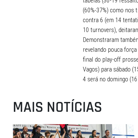
tabelas (36-19 ressal
(60%-37%) como nos tr
contra 6 (em 14 tenta
10 turnovers), deitar
Demonstraram também p
revelando pouca força
final do play-off pros
Vagos) para sábado (15
4 será no domingo (16
MAIS NOTÍCIAS