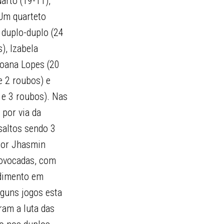
arto (19-11),
 Um quarteto
 duplo-duplo (24
), Izabela
Joana Lopes (20
e 2 roubos) e
s e 3 roubos). Nas
 por via da
saltos sendo 3
por Jhasmin
provocadas, com
ndimento em
lguns jogos esta
ram a luta das