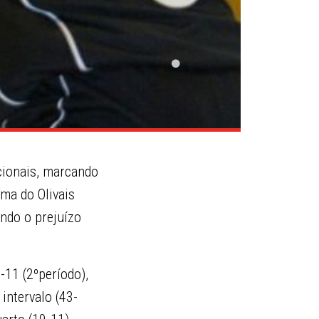
cionais, marcando
rma do Olivais
ndo o prejuízo
-11 (2ºperíodo),
intervalo (43-