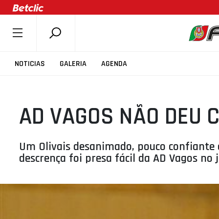
SOBRE A FPB
NOTICIAS
GALERIA
AGENDA
DOCUMENTOS
ÚLTIMAS
AD VAGOS NÃO DEU 
COMPETIÇÕES
ASSOCIAÇÕES
CLUBES
Um Olivais desanimado, pouco confiante 
descrença foi presa fácil da AD Vagos no 
AGENTES
AGENDA
SELEÇÕES
MINIBASQUETE