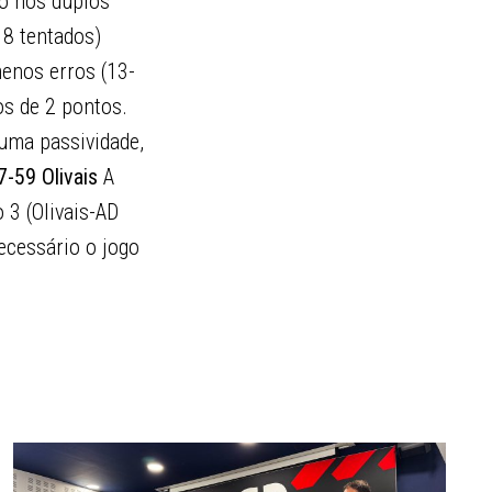
to nos duplos
18 tentados)
enos erros (13-
os de 2 pontos.
uma passividade,
7-59 Olivais
A
 3 (Olivais-AD
ecessário o jogo