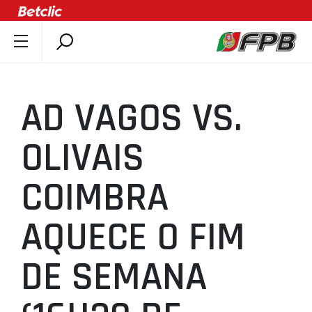
SOBRE A FPB
DOCUMENTOS
AD VAGOS VS.
ÚLTIMAS
COMPETIÇÕES
OLIVAIS
ASSOCIAÇÕES
COIMBRA
CLUBES
AGENTES
AQUECE O FIM
AGENDA
SELEÇÕES
DE SEMANA
MINIBASQUETE
ÁREA TÉCNICA