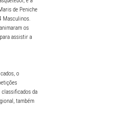
asquetebol, e a
 Maris de Peniche
4 Masculinos.
e animaram os
para assistir a
icados, o
petições
 classificados da
egional, também