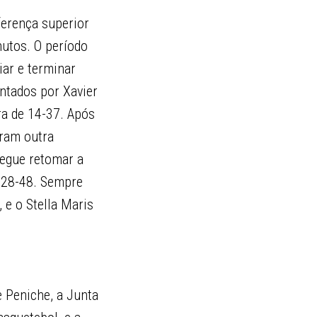
ferença superior
nutos. O período
iar e terminar
entados por Xavier
ra de 14-37. Após
eram outra
segue retomar a
a 28-48. Sempre
 e o Stella Maris
 Peniche, a Junta