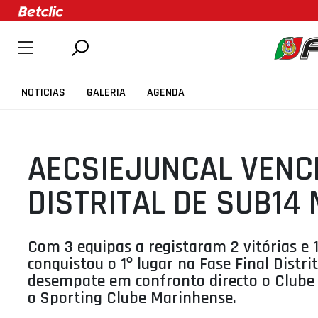
SOBRE A FPB
NOTICIAS
GALERIA
AGENDA
DOCUMENTOS
ÚLTIMAS
AECSIEJUNCAL VEN
COMPETIÇÕES
ASSOCIAÇÕES
DISTRITAL DE SUB14
CLUBES
AGENTES
Com 3 equipas a registaram 2 vitórias e 
AGENDA
conquistou o 1º lugar na Fase Final Distr
desempate em confronto directo o Clube S
SELEÇÕES
o Sporting Clube Marinhense.
MINIBASQUETE