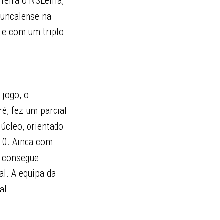
feira o NSLeiria,
juncalense na
 e com um triplo
 jogo, o
é, fez um parcial
Núcleo, orientado
10. Ainda com
a consegue
al. A equipa da
al.