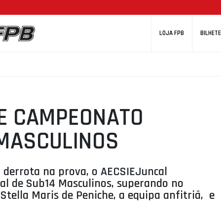
LOJA FPB
BILHETE
CE CAMPEONATO
 MASCULINOS
1 derrota na prova, o AECSIEJuncal
ital de Sub14 Masculinos, superando no
tella Maris de Peniche, a equipa anfitriã, e