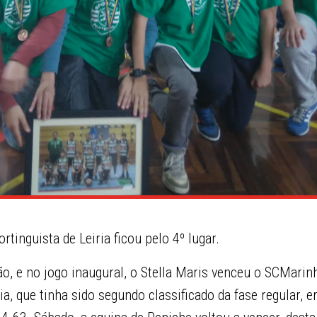
tinguista de Leiria ficou pelo 4º lugar.
o, e no jogo inaugural, o Stella Maris venceu o SCMarin
a, que tinha sido segundo classificado da fase regular, e