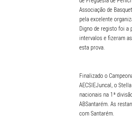
de Freguesia de Penich
Associação de Basquete
pela excelente organi
Digno de registo foi a
intervalos e fizeram a
esta prova.
Finalizado o Campeonat
AECSIEJuncal, o Stell
nacionais na 1ª divis
ABSantarém. As restan
com Santarém.