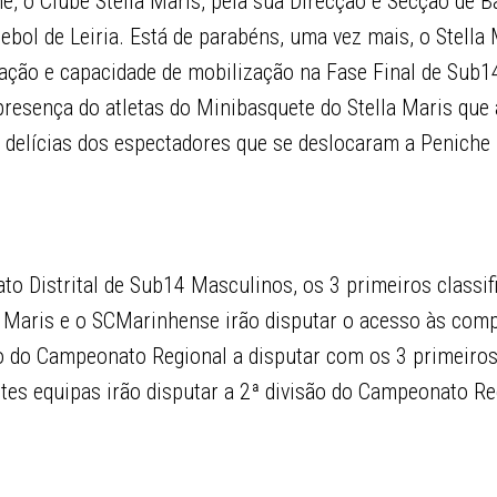
e, o Clube Stella Maris, pela sua Direcção e Secção de B
bol de Leiria. Está de parabéns, uma vez mais, o Stella
zação e capacidade de mobilização na Fase Final de Sub1
 presença do atletas do Minibasquete do Stella Maris qu
s delícias dos espectadores que se deslocaram a Peniche 
o Distrital de Sub14 Masculinos, os 3 primeiros classif
a Maris e o SCMarinhense irão disputar o acesso às com
ão do Campeonato Regional a disputar com os 3 primeiros
tes equipas irão disputar a 2ª divisão do Campeonato R