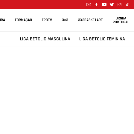
JRNBA
IRA
FORMAÇÃO
FPBTV
3×3
3X3BASKETART
PORTUGAL
LIGA BETCLIC MASCULINA
LIGA BETCLIC FEMININA