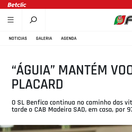
SOBRE A FPB
NOTICIAS
GALERIA
AGENDA
DOCUMENTOS
ÚLTIMAS
“ÁGUIA” MANTÉM VOO
COMPETIÇÕES
ASSOCIAÇÕES
PLACARD
CLUBES
AGENTES
O SL Benfica continua no caminho das vit
AGENDA
tarde o CAB Madeira SAD, em casa, por 9
SELEÇÕES
MINIBASQUETE