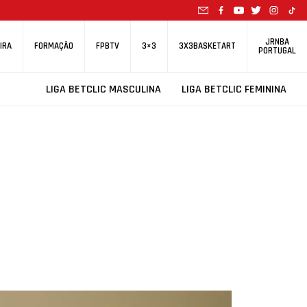
JRNBA
IRA
FORMAÇÃO
FPBTV
3×3
3X3BASKETART
PORTUGAL
LIGA BETCLIC MASCULINA
LIGA BETCLIC FEMININA