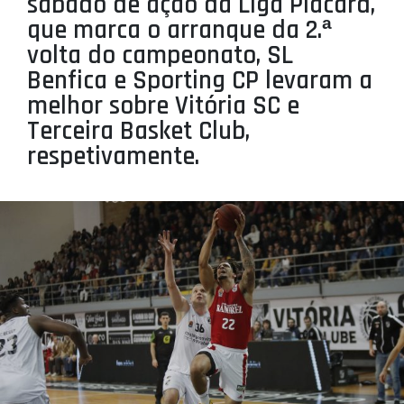
sábado de ação da Liga Placard,
PROJETOS
que marca o arranque da 2.ª
volta do campeonato, SL
LIGA BETCLIC MASCULINA
Benfica e Sporting CP levaram a
LIGA BETCLIC FEMININA
melhor sobre Vitória SC e
Terceira Basket Club,
respetivamente.