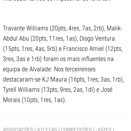
Travante Williams (20pts, 4res, 7as, 2rb), Malik-
Abdul Abu (20pts, 11res, 1as), Diogo Ventura
(15pts, 1res, 4as, 5rb) e Francisco Amiel (12pts,
3res, 3as e 1rb) foram os mais influentes na
equipa de Alvalade. Nos terceirenses
destacaram-se KJ Maura (16pts, 1res, 3as, 1rb),
Tyrell Williams (13pts, 9res, 2as, 1dl) e José
Morais (10pts, 1res, 1as).
ASSOCIAÇÕES | ATLETAS | COMPETIÇÕES | JUÍZES |