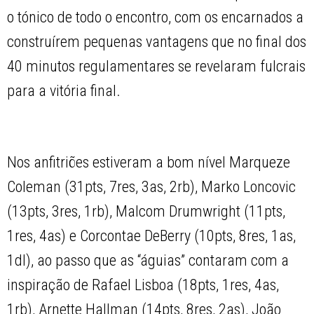
o tónico de todo o encontro, com os encarnados a
construírem pequenas vantagens que no final dos
40 minutos regulamentares se revelaram fulcrais
para a vitória final.
Nos anfitriões estiveram a bom nível Marqueze
Coleman (31pts, 7res, 3as, 2rb), Marko Loncovic
(13pts, 3res, 1rb), Malcom Drumwright (11pts,
1res, 4as) e Corcontae DeBerry (10pts, 8res, 1as,
1dl), ao passo que as “águias” contaram com a
inspiração de Rafael Lisboa (18pts, 1res, 4as,
1rb), Arnette Hallman (14pts, 8res, 2as), João