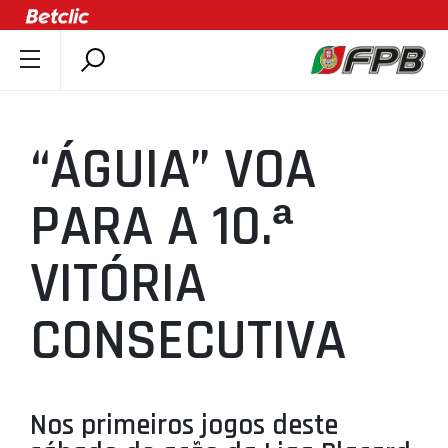
SOBRE A FPB
DOCUMENTOS
“ÁGUIA” VOA
ÚLTIMAS
COMPETIÇÕES
PARA A 10.ª
ASSOCIAÇÕES
VITÓRIA
CLUBES
AGENTES
CONSECUTIVA
AGENDA
SELEÇÕES
MINIBASQUETE
Nos primeiros jogos deste
ÁREA TÉCNICA