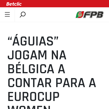
SOBRE A FPB
DOCUMENTOS
“ÁGUIAS”
ÚLTIMAS
COMPETIÇÕES
JOGAM NA
ASSOCIAÇÕES
BÉLGICA A
CLUBES
AGENTES
CONTAR PARA A
AGENDA
SELEÇÕES
EUROCUP
MINIBASQUETE
ÁREA TÉCNICA