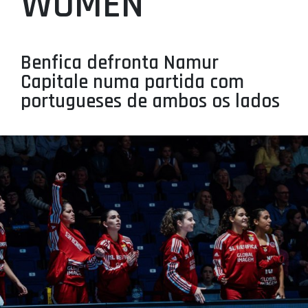
WOMEN
PROJETOS
LIGA BETCLIC MASCULINA
Benfica defronta Namur
LIGA BETCLIC FEMININA
Capitale numa partida com
portugueses de ambos os lados