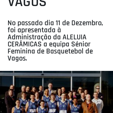
VAGOS
PROJETOS
LIGA BETCLIC MASCULINA
No passado dia 11 de Dezembro,
LIGA BETCLIC FEMININA
foi apresentada à
Administração da ALELUIA
CERÃMICAS a equipa Sénior
Feminina de Basquetebol de
Vagos.