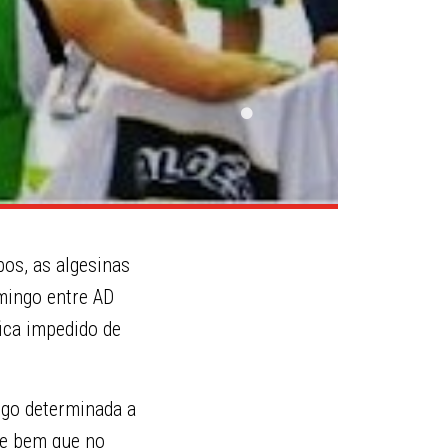
bos, as algesinas
mingo entre AD
ica impedido de
ogo determinada a
 se bem que no