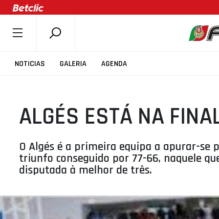
SOBRE A FPB
NOTICIAS
GALERIA
AGENDA
DOCUMENTOS
ÚLTIMAS
ALGÉS ESTÁ NA FINA
COMPETIÇÕES
ASSOCIAÇÕES
CLUBES
O Algés é a primeira equipa a apurar-se p
triunfo conseguido por 77-66, naquele qu
AGENTES
disputada à melhor de três.
AGENDA
SELEÇÕES
MINIBASQUETE