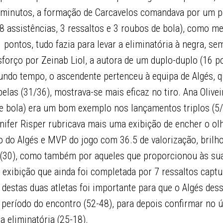
0 minutos, a formação de Carcavelos comandava por um p
(8 assistências, 3 ressaltos e 3 roubos de bola), como 
 pontos, tudo fazia para levar a eliminatória à negra, s
orço por Zeinab Liol, a autora de um duplo-duplo (16 p
undo tempo, o ascendente pertenceu à equipa de Algés,
belas (31/36), mostrava-se mais eficaz no tiro. Ana Olivei
de bola) era um bom exemplo nos lançamentos triplos (5/
nifer Risper rubricava mais uma exibição de encher o olh
 do Algés e MVP do jogo com 36.5 de valorização, brilh
 (30), como também por aqueles que proporcionou às s
 exibição que ainda foi completada por 7 ressaltos capt
estas duas atletas foi importante para que o Algés dess
período do encontro (52-48), para depois confirmar no ú
a eliminatória (25-18).