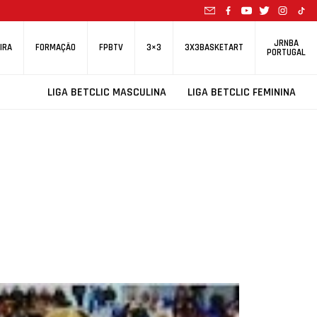
JRNBA
IRA
FORMAÇÃO
FPBTV
3×3
3X3BASKETART
PORTUGAL
LIGA BETCLIC MASCULINA
LIGA BETCLIC FEMININA