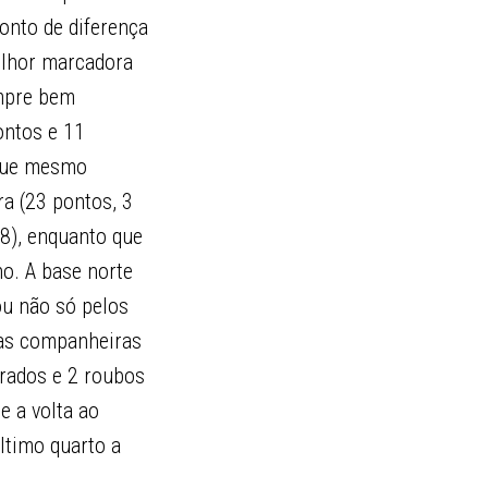
onto de diferença
melhor marcadora
empre bem
ontos e 11
 que mesmo
ra (23 pontos, 3
8), enquanto que
o. A base norte
ou não só pelos
uas companheiras
urados e 2 roubos
e a volta ao
ltimo quarto a