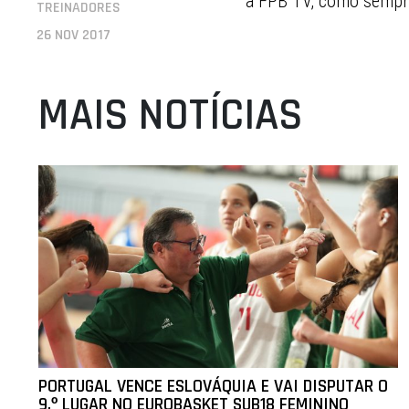
a FPB TV, como sempre
TREINADORES
26 NOV 2017
MAIS NOTÍCIAS
PORTUGAL VENCE ESLOVÁQUIA E VAI DISPUTAR O
9.º LUGAR NO EUROBASKET SUB18 FEMININO