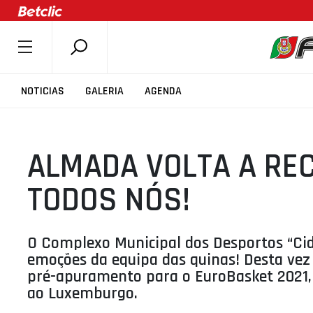
SOBRE A FPB
NOTICIAS
GALERIA
AGENDA
DOCUMENTOS
ÚLTIMAS
ALMADA VOLTA A REC
COMPETIÇÕES
ASSOCIAÇÕES
TODOS NÓS!
CLUBES
AGENTES
O Complexo Municipal dos Desportos “Cid
AGENDA
emoções da equipa das quinas! Desta vez
pré-apuramento para o EuroBasket 2021, 
SELEÇÕES
ao Luxemburgo.
MINIBASQUETE