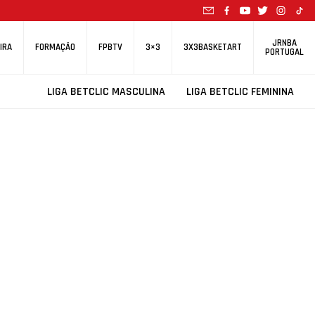
JRNBA
IRA
FORMAÇÃO
FPBTV
3×3
3X3BASKETART
PORTUGAL
LIGA BETCLIC MASCULINA
LIGA BETCLIC FEMININA