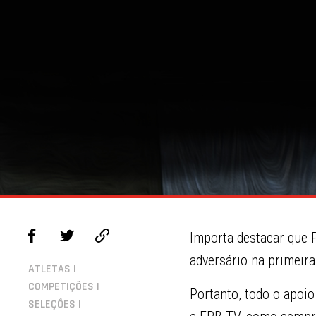
Importa destacar que P
adversário na primeira
ATLETAS |
COMPETIÇÕES |
Portanto, todo o apoio
SELEÇÕES |