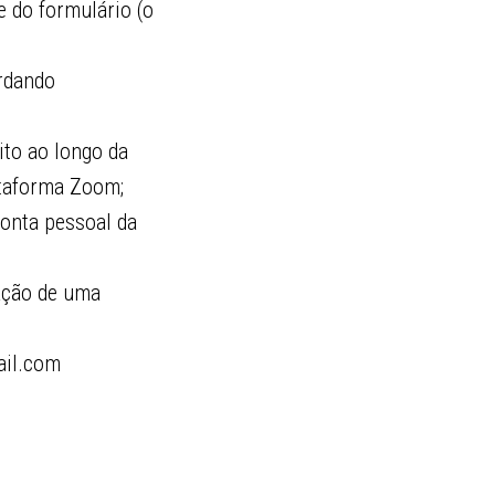
 do formulário (o
ardando
ito ao longo da
ataforma Zoom;
conta pessoal da
ação de uma
ail.com