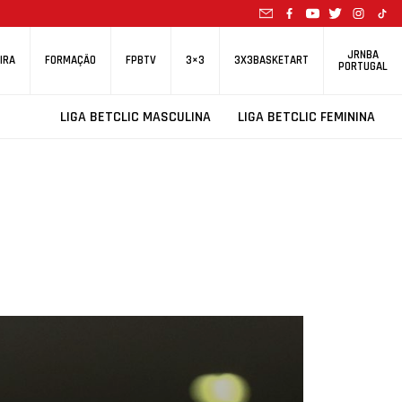
JRNBA
IRA
FORMAÇÃO
FPBTV
3×3
3X3BASKETART
PORTUGAL
LIGA BETCLIC MASCULINA
LIGA BETCLIC FEMININA