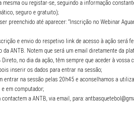
a mesma ou registar-se, seguindo a informação constante
ático, seguro e gratuito);
 ser preenchido até aparecer: “Inscrição no Webinar Agu
crição e envio do respetivo link de acesso à ação será fe
o da ANTB. Notem que será um email diretamente da pl
 Direto, no dia da ação, têm sempre que aceder à vossa 
is inserir os dados para entrar na sessão;
m entrar na sessão pelas 20h45 e aconselhamos a utiliz
te e em computador;
a contactem a ANTB, via email, para: antbasquetebol@gm