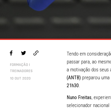
Tendo em consideração
passar para, ao mesmo
FORMAÇÃO |
a motivação dos seus a
TREINADORES
(ANTB)
preparou uma s
10 OUT 2020
21h30
.
Nuno Freitas
, experien
selecionador nacional