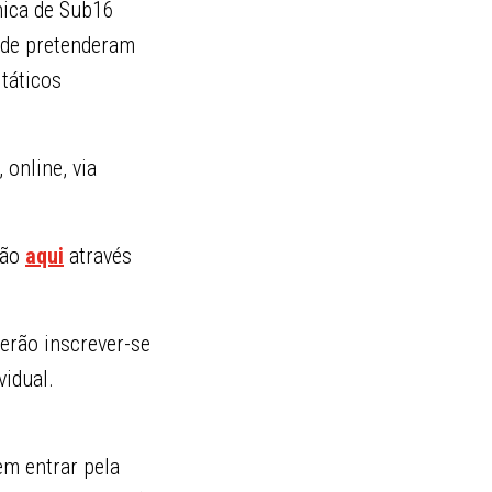
cnica de Sub16
nde pretenderam
táticos
 online, via
ção
aqui
através
verão inscrever-se
vidual.
em entrar pela