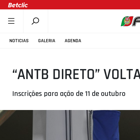
SOBRE A FPB
NOTICIAS
GALERIA
AGENDA
DOCUMENTOS
ÚLTIMAS
“ANTB DIRETO” VOLTA
COMPETIÇÕES
ASSOCIAÇÕES
CLUBES
Inscrições para ação de 11 de outubro
AGENTES
AGENDA
SELEÇÕES
MINIBASQUETE