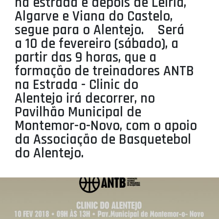
na estrada e depois de Leiria,
PROJETOS
Algarve e Viana do Castelo,
segue para o Alentejo. Será
LIGA BETCLIC MASCULINA
a 10 de fevereiro (sábado), a
LIGA BETCLIC FEMININA
partir das 9 horas, que a
formação de treinadores ANTB
na Estrada - Clinic do
Alentejo irá decorrer, no
Pavilhão Municipal de
Montemor-o-Novo, com o apoio
da Associação de Basquetebol
do Alentejo.