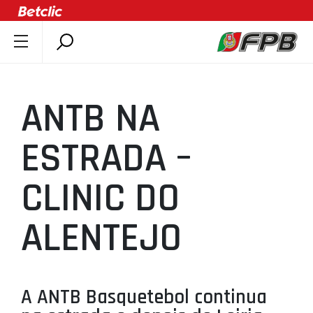
SOBRE A FPB
DOCUMENTOS
ANTB NA
ÚLTIMAS
COMPETIÇÕES
ESTRADA –
ASSOCIAÇÕES
CLINIC DO
CLUBES
AGENTES
ALENTEJO
AGENDA
SELEÇÕES
MINIBASQUETE
A ANTB Basquetebol continua
ÁREA TÉCNICA