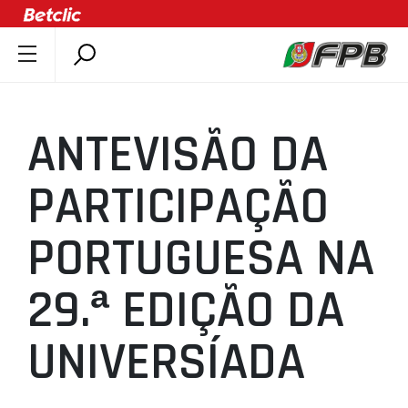
SOBRE A FPB
DOCUMENTOS
ANTEVISÃO DA
ÚLTIMAS
COMPETIÇÕES
PARTICIPAÇÃO
ASSOCIAÇÕES
PORTUGUESA NA
CLUBES
AGENTES
29.ª EDIÇÃO DA
AGENDA
SELEÇÕES
UNIVERSÍADA
MINIBASQUETE
ÁREA TÉCNICA