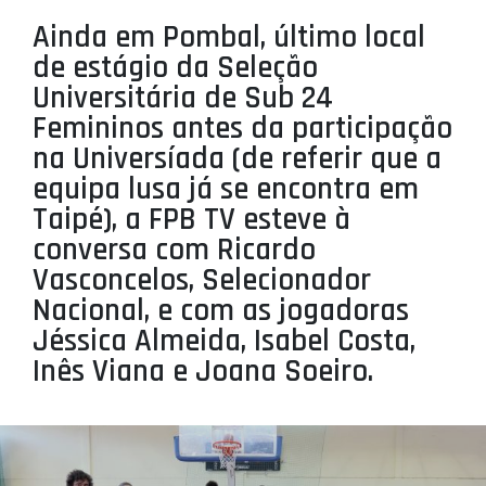
PROJETOS
Ainda em Pombal, último local
de estágio da Seleção
LIGA BETCLIC MASCULINA
Universitária de Sub 24
LIGA BETCLIC FEMININA
Femininos antes da participação
na Universíada (de referir que a
equipa lusa já se encontra em
Taipé), a FPB TV esteve à
conversa com Ricardo
Vasconcelos, Selecionador
Nacional, e com as jogadoras
Jéssica Almeida, Isabel Costa,
Inês Viana e Joana Soeiro.