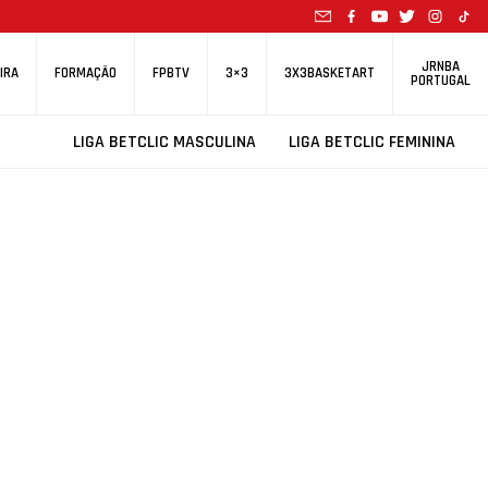
JRNBA
IRA
FORMAÇÃO
FPBTV
3×3
3X3BASKETART
PORTUGAL
LIGA BETCLIC MASCULINA
LIGA BETCLIC FEMININA