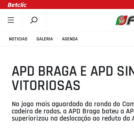
SOBRE A FPB
NOTICIAS
GALERIA
AGENDA
DOCUMENTOS
ÚLTIMAS
APD BRAGA E APD SI
COMPETIÇÕES
ASSOCIAÇÕES
VITORIOSAS
CLUBES
AGENTES
No jogo mais aguardado da ronda do Ca
AGENDA
cadeira de rodas, a APD Braga bateu a AP
superiorizou na deslocação ao reduto da 
SELEÇÕES
MINIBASQUETE