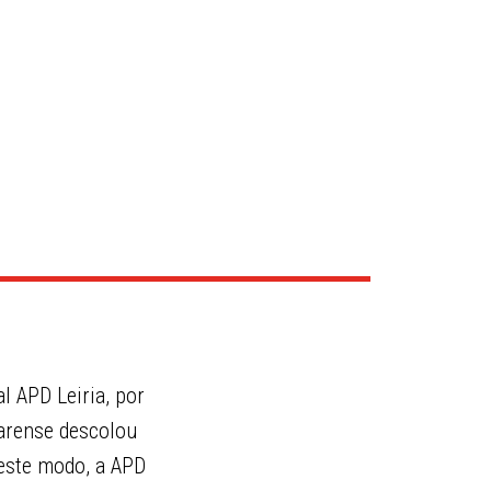
l APD Leiria, por
carense descolou
Deste modo, a APD