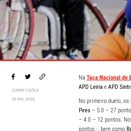
Na
Taça Nacional de
APD Leiria
e
APD Sintr
COMPETIÇÕES
18 MAI 2026
No primeiro duelo, os
Pires
– 5.0 – 27 ponto
– 4.0 – 12 pontos. No
pontos -, bem como
R