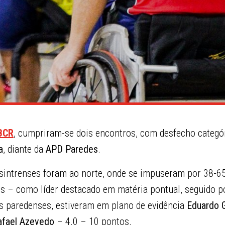
 BCR
, cumpriram-se dois encontros, com desfecho categór
a
, diante da
APD Paredes
.
 sintrenses foram ao norte, onde se impuseram por 38-
s – como líder destacado em matéria pontual, seguido 
s paredenses, estiveram em plano de evidência
Eduardo
afael Azevedo
– 4.0 – 10 pontos.