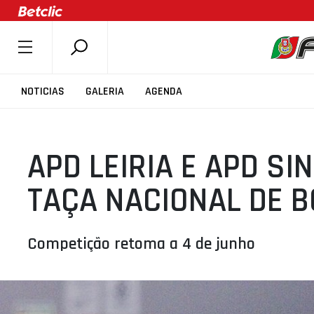
SOBRE A FPB
NOTICIAS
GALERIA
AGENDA
DOCUMENTOS
ÚLTIMAS
APD LEIRIA E APD SI
COMPETIÇÕES
ASSOCIAÇÕES
TAÇA NACIONAL DE B
CLUBES
AGENTES
Competição retoma a 4 de junho
AGENDA
SELEÇÕES
MINIBASQUETE