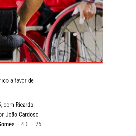
ico a favor de
65, com
Ricardo
por
João Cardoso
 Gomes
– 4.0 – 26