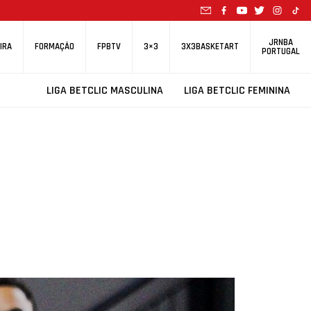
JRNBA
IRA
FORMAÇÃO
FPBTV
3×3
3X3BASKETART
PORTUGAL
LIGA BETCLIC MASCULINA
LIGA BETCLIC FEMININA