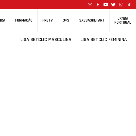
JRNBA
IRA
FORMAÇÃO
FPBTV
3×3
3X3BASKETART
PORTUGAL
LIGA BETCLIC MASCULINA
LIGA BETCLIC FEMININA