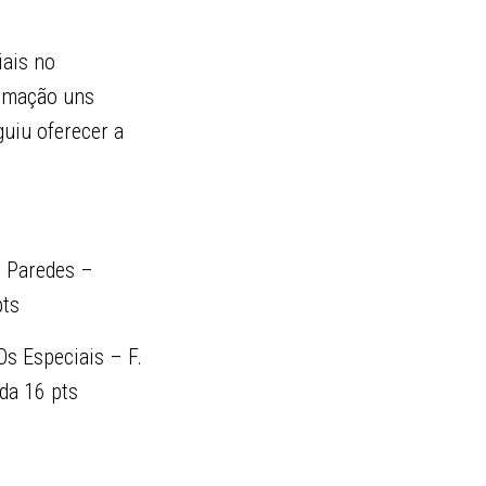
iais no
ormação uns
guiu oferecer a
D Paredes –
pts
Os Especiais – F.
da 16 pts