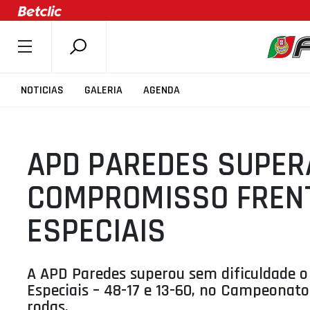
SOBRE A FPB
NOTICIAS
GALERIA
AGENDA
DOCUMENTOS
ÚLTIMAS
APD PAREDES SUPER
COMPETIÇÕES
ASSOCIAÇÕES
COMPROMISSO FRENT
CLUBES
ESPECIAIS
AGENTES
AGENDA
A APD Paredes superou sem dificuldade 
SELEÇÕES
Especiais – 48-17 e 13-60, no Campeonato
MINIBASQUETE
rodas.