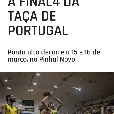
A FINAL4 DA
PROJETOS
TAÇA DE
LIGA BETCLIC MASCULINA
PORTUGAL
LIGA BETCLIC FEMININA
Ponto alto decorre a 15 e 16 de
março, no Pinhal Novo