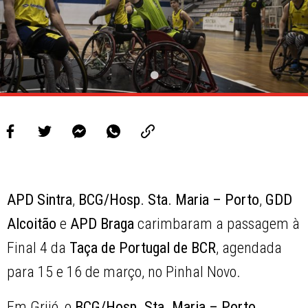
APD Sintra
,
BCG/Hosp. Sta. Maria – Porto
,
GDD
Alcoitão
e
APD Braga
carimbaram a passagem à
Final 4 da
Taça de Portugal de BCR
, agendada
para 15 e 16 de março, no Pinhal Novo.
Em Grijó, o
BCG/Hosp. Sta. Maria – Porto