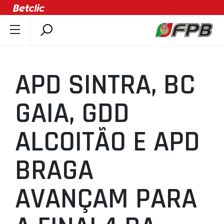
SOBRE A FPB
DOCUMENTOS
APD SINTRA, BC
ÚLTIMAS
COMPETIÇÕES
GAIA, GDD
ASSOCIAÇÕES
ALCOITÃO E APD
CLUBES
AGENTES
BRAGA
AGENDA
SELEÇÕES
AVANÇAM PARA
MINIBASQUETE
ÁREA TÉCNICA