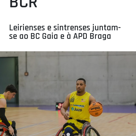
BCR
PROJETOS
LIGA BETCLIC MASCULINA
Leirienses e sintrenses juntam-
LIGA BETCLIC FEMININA
se ao BC Gaia e à APD Braga