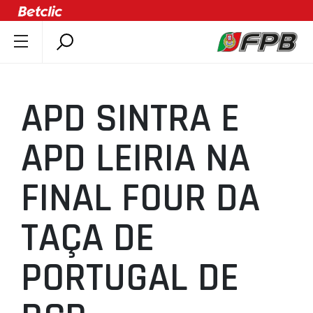
SOBRE A FPB
DOCUMENTOS
APD SINTRA E
ÚLTIMAS
COMPETIÇÕES
APD LEIRIA NA
ASSOCIAÇÕES
FINAL FOUR DA
CLUBES
AGENTES
TAÇA DE
AGENDA
SELEÇÕES
PORTUGAL DE
MINIBASQUETE
ÁREA TÉCNICA