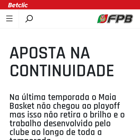
SOBRE A FPB
DOCUMENTOS
APOSTA NA
ÚLTIMAS
COMPETIÇÕES
CONTINUIDADE
ASSOCIAÇÕES
CLUBES
AGENTES
Na última temporada o Maia
Basket não chegou ao playoff
AGENDA
mas isso não retira o brilho e o
SELEÇÕES
trabalho desenvolvido pelo
MINIBASQUETE
clube ao longo de toda a
ÁREA TÉCNICA