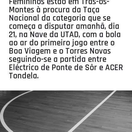
Femininos estão em Trás-os-
PROJETOS
Montes à procura da Taça
Nacional da categoria que se
LIGA BETCLIC MASCULINA
começa a disputar amanhã, dia
LIGA BETCLIC FEMININA
21, na Nave da UTAD, com a bola
ao ar do primeiro jogo entre o
Boa Viagem e o Torres Novas
seguindo-se a partida entre
Eléctrico de Ponte de Sôr e ACER
Tondela.