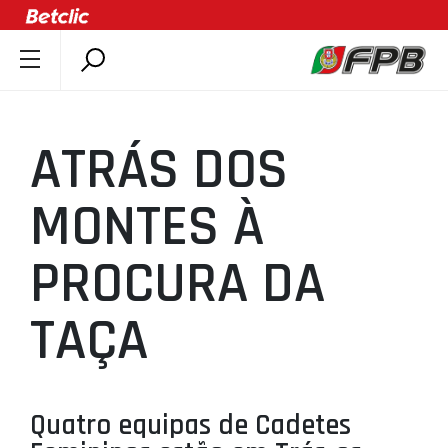
SOBRE A FPB
DOCUMENTOS
ATRÁS DOS
ÚLTIMAS
COMPETIÇÕES
MONTES À
ASSOCIAÇÕES
PROCURA DA
CLUBES
AGENTES
TAÇA
AGENDA
SELEÇÕES
MINIBASQUETE
Quatro equipas de Cadetes
ÁREA TÉCNICA