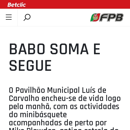
SOBRE A FPB
DOCUMENTOS
BABO SOMA E
ÚLTIMAS
COMPETIÇÕES
SEGUE
ASSOCIAÇÕES
CLUBES
AGENTES
O Pavilhão Municipal Luís de
Carvalho encheu-se de vida logo
AGENDA
pela manhã, com as actividades
SELEÇÕES
do minibásquete
MINIBASQUETE
acompanhadas de perto por
ÁREA TÉCNICA