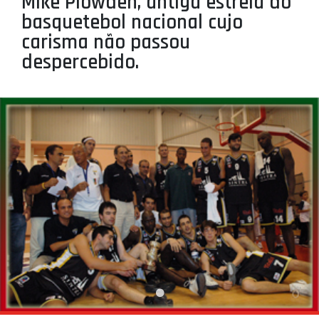
Mike Plowden, antiga estrela do
PROJETOS
basquetebol nacional cujo
carisma não passou
LIGA BETCLIC MASCULINA
despercebido.
LIGA BETCLIC FEMININA