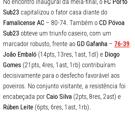
No encontro inaugural da meia-final, o
FC Porto
Sub23
capitalizou o fator casa diante do
Famalicense AC
– 80-74. Também o
CD Póvoa
Sub23
obteve um triunfo caseiro, com um
marcador robusto, frente ao
GD Gafanha
–
76-39
.
João Embaló
(14pts, 13res, 1ast, 1dl) e
Diogo
Gomes
(21pts, 4res, 1ast, 1rb) contribuíram
decisivamente para o desfecho favorável aos
poveiros. No conjunto visitante, a resistência foi
encabeçada por
Caio Silva
(2pts, 8res, 2ast) e
Rúben Leite
(6pts, 6res, 1ast, 1rb).