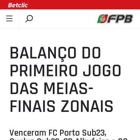
SOBRE A FPB
DOCUMENTOS
BALANÇO DO
ÚLTIMAS
COMPETIÇÕES
PRIMEIRO JOGO
ASSOCIAÇÕES
DAS MEIAS-
CLUBES
AGENTES
FINAIS ZONAIS
AGENDA
SELEÇÕES
MINIBASQUETE
Venceram FC Porto Sub23,
ÁREA TÉCNICA