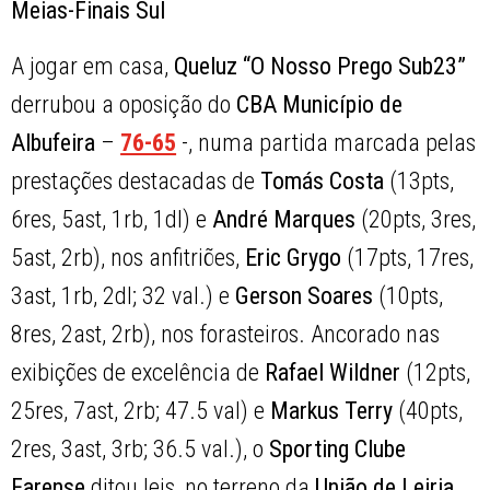
Meias-Finais Sul
A jogar em casa,
Queluz “O Nosso Prego Sub23”
derrubou a oposição do
CBA Município de
Albufeira
–
76-65
-, numa partida marcada pelas
prestações destacadas de
Tomás Costa
(13pts,
6res, 5ast, 1rb, 1dl) e
André Marques
(20pts, 3res,
5ast, 2rb), nos anfitriões,
Eric Grygo
(17pts, 17res,
3ast, 1rb, 2dl; 32 val.) e
Gerson Soares
(10pts,
8res, 2ast, 2rb), nos forasteiros. Ancorado nas
exibições de excelência de
Rafael Wildner
(12pts,
25res, 7ast, 2rb; 47.5 val) e
Markus Terry
(40pts,
2res, 3ast, 3rb; 36.5 val.), o
Sporting Clube
Farense
ditou leis, no terreno da
União de Leiria