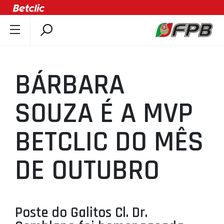
SOBRE A FPB
DOCUMENTOS
BÁRBARA
ÚLTIMAS
COMPETIÇÕES
SOUZA É A MVP
ASSOCIAÇÕES
BETCLIC DO MÊS
CLUBES
AGENTES
DE OUTUBRO
AGENDA
SELEÇÕES
MINIBASQUETE
Poste do Galitos Cl. Dr.
ÁREA TÉCNICA