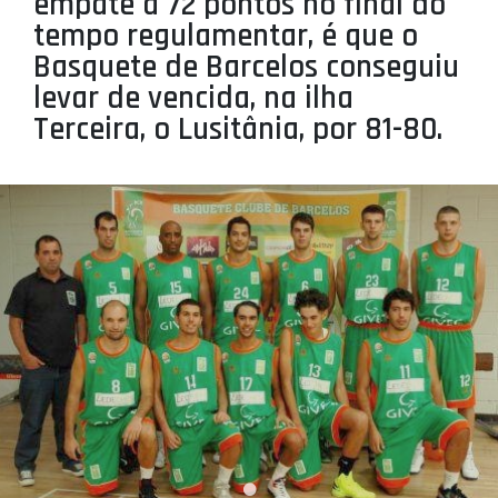
empate a 72 pontos no final do
PROJETOS
tempo regulamentar, é que o
Basquete de Barcelos conseguiu
LIGA BETCLIC MASCULINA
levar de vencida, na ilha
LIGA BETCLIC FEMININA
Terceira, o Lusitânia, por 81-80.