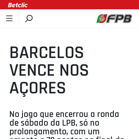
SOBRE A FPB
DOCUMENTOS
BARCELOS
ÚLTIMAS
COMPETIÇÕES
VENCE NOS
ASSOCIAÇÕES
AÇORES
CLUBES
AGENTES
AGENDA
No jogo que encerrou a ronda
SELEÇÕES
de sábado da LPB, só no
MINIBASQUETE
prolongamento, com um
ÁREA TÉCNICA