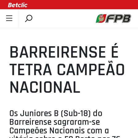
SOBRE A FPB
DOCUMENTOS
BARREIRENSE É
ÚLTIMAS
COMPETIÇÕES
TETRA CAMPEÃO
ASSOCIAÇÕES
NACIONAL
CLUBES
AGENTES
AGENDA
Os Juniores B (Sub-18) do
SELEÇÕES
Barreirense sagraram-se
MINIBASQUETE
Campeões Nacionais com a
ÁREA TÉCNICA