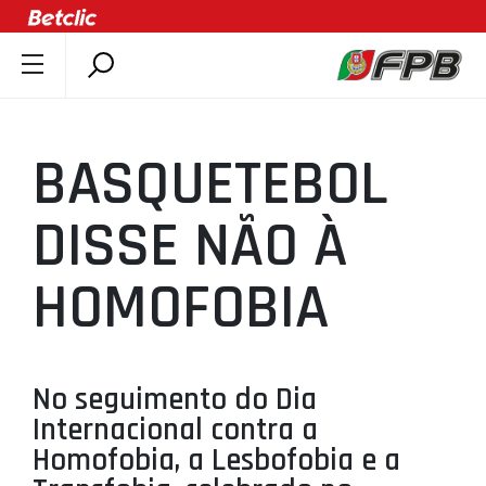
SOBRE A FPB
DOCUMENTOS
BASQUETEBOL
ÚLTIMAS
COMPETIÇÕES
DISSE NÃO À
ASSOCIAÇÕES
HOMOFOBIA
CLUBES
AGENTES
AGENDA
No seguimento do Dia
SELEÇÕES
Internacional contra a
MINIBASQUETE
Homofobia, a Lesbofobia e a
ÁREA TÉCNICA