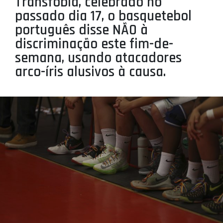
Transfobia, celebrado no
PROJETOS
passado dia 17, o basquetebol
português disse NÃO à
LIGA BETCLIC MASCULINA
discriminação este fim-de-
LIGA BETCLIC FEMININA
semana, usando atacadores
arco-íris alusivos à causa.