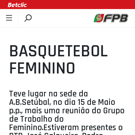
SOBRE A FPB
DOCUMENTOS
BASQUETEBOL
ÚLTIMAS
COMPETIÇÕES
FEMININO
ASSOCIAÇÕES
CLUBES
AGENTES
Teve lugar na sede da
A.B.Setúbal, no dia 15 de Maio
AGENDA
p.p., mais uma reunião do Grupo
SELEÇÕES
de Trabalho do
MINIBASQUETE
Feminino.Estiveram presentes o
ÁREA TÉCNICA