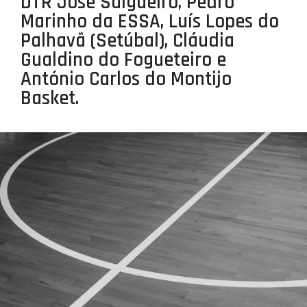
DTR José Salgueiro, Pedro
PROJETOS
Marinho da ESSA, Luís Lopes do
Palhavã (Setúbal), Cláudia
LIGA BETCLIC MASCULINA
Gualdino do Fogueteiro e
LIGA BETCLIC FEMININA
António Carlos do Montijo
Basket.